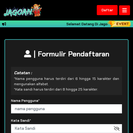
Daftar
Selamat Datang Di Jagoan88! Selamat 
| Formulir Pendaftaran
Catatan :
*Nama pengguna harus terdiri dari 6 hingga 15 karakter dan
mengunakan alfabet.
*Kata sandi harus terdiri dari 8 hingga 25 karakter.
Nama Pengguna*
Kata Sandi*