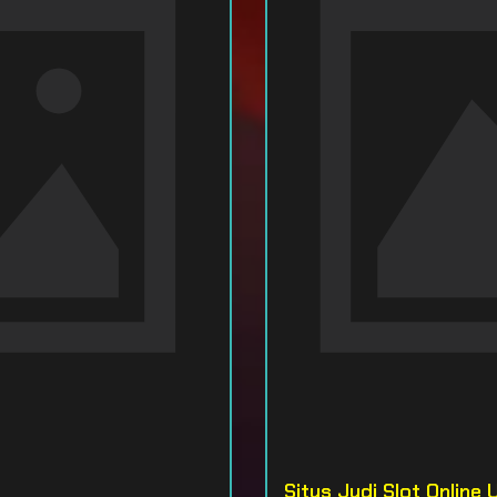
Situs Judi Slot Online 