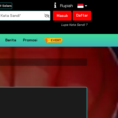
Rupiah
at Bermain Di Situs Terpercaya Dan Berhati Hati Dengan Link Phising Yang
Daftar
Masuk
Lupa Kata Sandi ?
Berita
Promosi