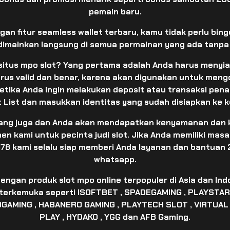
pemain baru.
n fitur seamless wallet terbaru, kamu tidak perlu bing
dimainkan langsung di semua permainan yang ada tanp
situs mpo slot? Yang pertama adalah Anda harus menyia
arus valid dan benar, karena akan digunakan untuk men
etika Anda ingin melakukan deposit atau transaksi pena
 List dan masukkan identitas yang sudah disiapkan ke k
ng juga dan Anda akan mendapatkan kenyamanan dan k
tmen kami untuk pecinta judi slot. Jika Anda memiliki ma
78 kami selalu siap memberi Anda layanan dan bantuan 
whatsapp.
ngan produk slot mpo online terpopuler di Asia dan Ind
erkemuka seperti ISOFTBET , SPADEGAMING , PLAYSTAR 
GAMING , HABANERO GAMING , PLAYTECH SLOT , VIRTUAL T
PLAY , HYDAKO , YGG dan AFB Gaming.