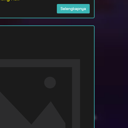
Selengkapnya