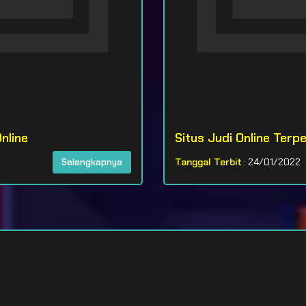
nline
Situs Judi Online Terp
Tanggal Terbit
: 24/01/2022
Selengkapnya