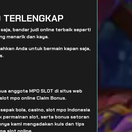
O TERLENGKAP
ja, bandar judi online terbaik seperti
ng menarik dan kaya.
dahkan Anda untuk bermain kapan saja,
s.
emua anggota MPO SLOT di situs web
lot mpo online Claim Bonus.
epak bola, casino, slot mpo Indonesia
permainan slot, serta bonus setoran
lannya kami mengadakan kuis dan tips
e slot online.