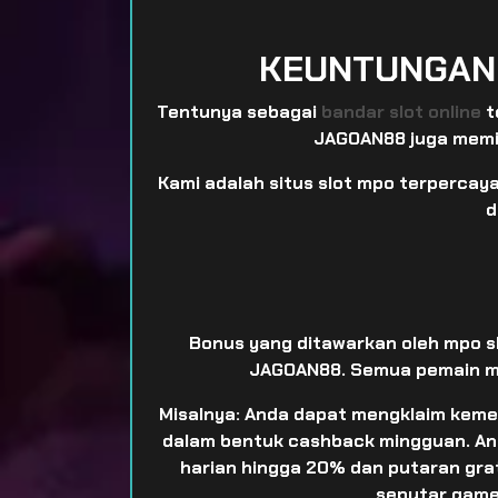
KEUNTUNGAN 
Tentunya sebagai
bandar slot online
t
JAGOAN88 juga memil
Kami adalah situs slot mpo terpercay
d
Bonus yang ditawarkan oleh mpo sl
JAGOAN88. Semua pemain mem
Misalnya: Anda dapat mengklaim kemen
dalam bentuk cashback mingguan. An
harian hingga 20% dan putaran grati
seputar game 