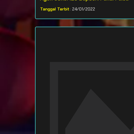
Tanggal Terbit
: 24/01/2022